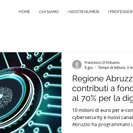
HOME
CHI SIAMO
I NOSTRI NUMERI
I PROFESSION
Francesco D'Antuono
8 giu
Tempo di lettura: 3 m
Regione Abruzzo
contributi a fon
al 70% per la di
delle PMI
10 milioni di euro per e-co
cybersecurity e nuovi canal
Abruzzo ha programmato u
nell’ambito del PR Abruzzo