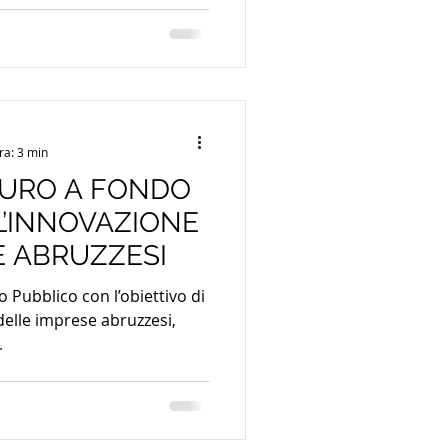
ere la digitalizzazione delle
ionali. La misura, di
nte Avviso Pubblico,
nziaria complessiva pari a
inata a favorire
i
ra: 3 min
 EURO A FONDO
L’INNOVAZIONE
E ABRUZZESI
 Pubblico con l’obiettivo di
delle imprese abruzzesi,
.