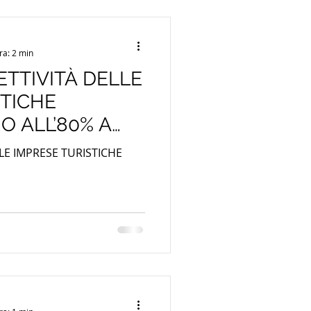
ra: 2 min
ETTIVITÀ DELLE
STICHE
O ALL’80% A
TO
LLE IMPRESE TURISTICHE