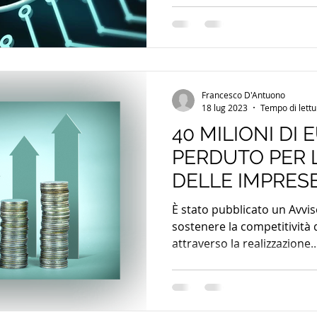
1.2.2.1, finalizzato a sosten
piccole e medie imprese reg
prossima attuazione media
prevede una dotazione fina
10 milioni di euro ed è dest
Francesco D'Antuono
investimenti in tecnologie d
18 lug 2023
Tempo di lettu
40 MILIONI DI
PERDUTO PER 
DELLE IMPRES
È stato pubblicato un Avviso
sostenere la competitività 
attraverso la realizzazione..