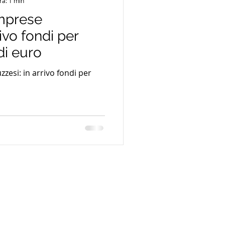
ra: 1 min
imprese
rivo fondi per
di euro
zesi: in arrivo fondi per