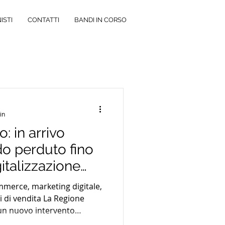
ISTI
CONTATTI
BANDI IN CORSO
in
: in arrivo
do perduto fino
gitalizzazione
mmerce, marketing digitale,
i di vendita La Regione
n nuovo intervento
 FESR 2021-2027, Azione