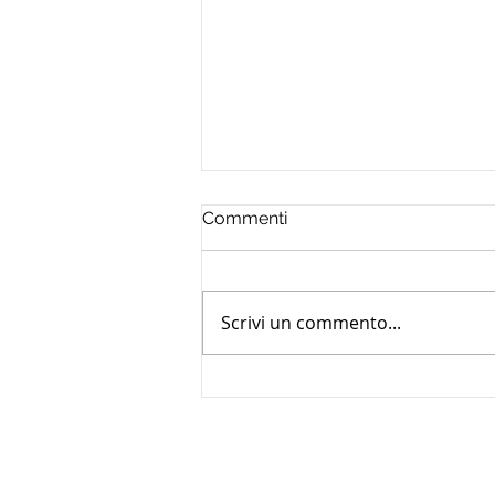
Commenti
Scrivi un commento...
Digitalizzazione delle PMI in
Abruzzo: contributi a fondo
perduto fino a 100.000 euro