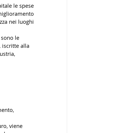
pitale le spese 
miglioramento 
ezza nei luoghi 
i sono le 
iscritte alla 
stria, 
mento, 
ro, viene 